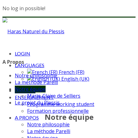
No log in possible!
LOGIN
A Propos
LANGUAGES
French (FR)
Notre philosophie
English (UK)
La méthode Parelli
Notre équipe
ACCUEIL
Marie-Claire de Selliers
ENSEIGNEMENT
Le projet du Plessis
Programme working student
Formation professionnelle
Notre équipe
A PROPOS
Notre philosophie
La méthode Parelli